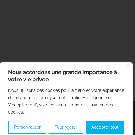
Nous accordons une grande importance à
votre vie privée
Nous utilisons des cookies pour améliorer votre expérience
de navigation et analyser notre trafic. En cliquant sur
"Accepter tout", vous consentez à notre utilisation des
cookies.
© Copyright 2012 - 2026 | Tous droits réservés |
Politique de
confidentialité
|
Mentions légales & CGU
| Réalisé par :
3LIE
Personnaliser
Tout rejeter
Accepter tout